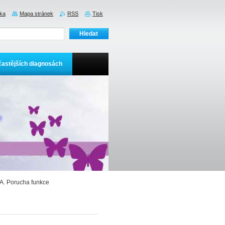
nka
Mapa stránek
RSS
Tisk
častějších diagnosách
A. Porucha funkce