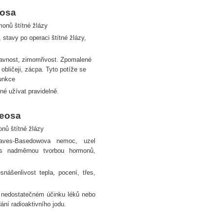
eosa
monů štítné žlázy
 stavy po operaci štítné žlázy,
únavnost, zimomřivost. Zpomalené
bličeji, zácpa. Tyto potíže se
funkce
né užívat pravidelně.
reosa
nů štítné žlázy
raves-Basedowova nemoc, uzel
 s nadměrnou tvorbou hormonů,
snášenlivost tepla, pocení, třes,
i nedostatečném účinku léků nebo
ání radioaktivního jodu.