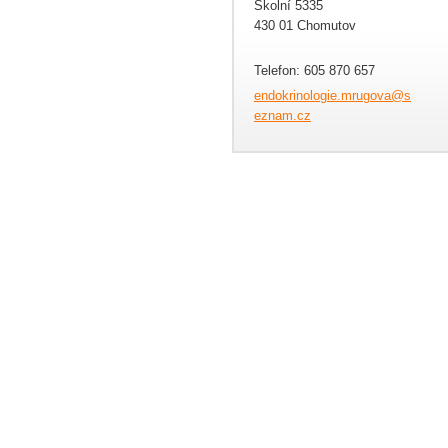
Školní 5335
430 01 Chomutov
Telefon: 605 870 657
endokrin
ologie.m
rugova@s
eznam.cz