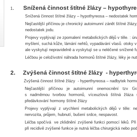
.
Snížená činnost štítné žlázy – hypothyr
1
Snížená činnost štítné žlázy – hypothyreosa – nedostatek hor
Nejčastější příčinou je chronický autoimunní zánět štítné žlázy,
nedostatek jodu.
Projevy vyplývají ze zpomalení metabolických dějů v těle. : 
myšlení, suchá kůže, lámání nehtů, vypadávání vlasů. otoky v o
ale vyskytují nepravidelně a vyskytují se u neléčené snížené 
Léčbou je celoživotní náhrada hormonů štítné žlázy, léky je nut
2.
Zvýšená činnost štítné žlázy
- hyperthy
Zvýšená činnost štítné žlázy
- hyperthyreosa – nadbytek hormo
Nejčastější příčinou je autoimunní onemocnění tzv G
s nadměrnou tvorbou hormonů, víceuzlová štítná žláza
předávkování hormony štítné žlázy
Projevy vyplývají z urychlení metabolických dějů v těle: ne
nervozita, průjem, hubnutí, bušení srdce, nespavost.
Léčba spočívá
ve zklidnění zvýšené funkci pomocí léků. Př
při recidivě zvýšené funkce je nutná léčba chirurgická nebo pod