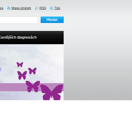
nka
Mapa stránek
RSS
Tisk
častějších diagnosách