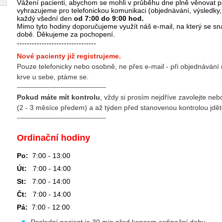
Vážení pacienti, abychom se mohli v průběhu dne plně věnovat p
vyhrazujeme pro telefonickou komunikaci (objednávání, výsledky,
každý všední den
od 7:00 do 9:00 hod.
Mimo tyto hodiny doporučujeme využít náš e-mail, na který se sn
době. Děkujeme za pochopení.
--------------------------------
Nové pacienty již registrujeme.
Pouze telefonicky nebo osobně, ne přes e-mail - při objednávání
krve u sebe, ptáme se.
---------------------------------------------
Pokud máte mít kontrolu
, vždy si prosím nejdříve zavolejte neb
(2 - 3 měsíce předem) a až týden před stanovenou kontrolou jdět
---------------------------------------------
Ordinační hodiny
Po:
7:00 - 13:00
Út:
7:00 - 14:00
St:
7:00 - 14:00
Čt:
7:00 - 14:00
Pá:
7:00 - 12:00