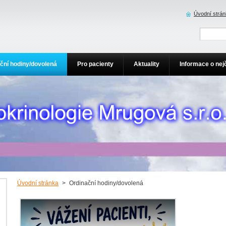
Úvodní strá
ční hodiny/dovolená
Pro pacienty
Aktuality
Informace o nej
Úvodní stránka
>
Ordinační hodiny/dovolená