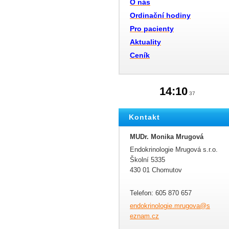
O nás
Ordinační hodiny
Pro pacienty
Aktuality
Ceník
14:10
37
Kontakt
MUDr. Monika Mrugová
Endokrinologie Mrugová s.r.o.
Školní 5335
430 01 Chomutov
Telefon: 605 870 657
endokrin
ologie.m
rugova@s
eznam.cz