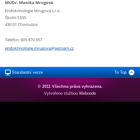
MUDr. Monika Mrugová
Endokrinologie Mrugová s.r.o.
Školní 5335
430 01 Chomutov
Telefon: 605 870 657
endokrin
ologie.m
rugova@s
eznam.cz
Standardní verze
To Top
© 2011 Všechna práva vyhrazena.
Vytvořeno službou
Webnode