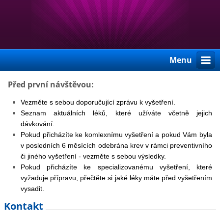
Menu
Před první návštěvou:
Vezměte s sebou doporučující zprávu k vyšetření.
Seznam aktuálních léků, které užíváte včetně jejich
dávkování.
Pokud přicházíte ke komlexnímu vyšetření a pokud Vám byla
v posledních
6 měsících odebrána krev v rámci preventivního
či jiného vyšetření - vezměte s sebou výsledky.
Pokud přicházíte ke specializovanému vyšetření, které
vyžaduje přípravu,
přečtěte si jaké léky máte před vyšetřením
vysadit.
Kontakt